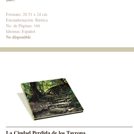
Formato: 20.51 x 24 cm
Encuadernación: Rústica
No. de Páginas: 166
Idiomas: Español
No disponible
La Ciudad
Perdida de
los Tayrona