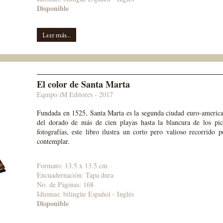
Disponible
Leer más...
El color de Santa Marta
Equipo iM Editores
- 2017
Fundada en 1525, Santa Marta es la segunda ciudad euro-american
del dorado de más de cien playas hasta la blancura de los pic
fotografías, este libro ilustra un corto pero valioso recorrido 
contemplar.
Formato: 13.5 x 13.5 cm
Encuadernación: Tapa dura
No. de Páginas: 168
Idiomas:
bilingüe Español - Inglés
Disponible