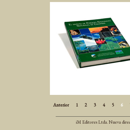
Anterior
1
2
3
4
5
6
iM Editores Ltda. Nueva dire