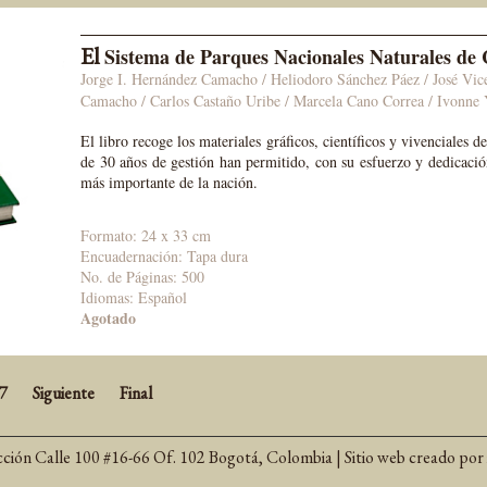
El
Sistema de Parques Nacionales Naturales de
Jorge I. Hernández Camacho / Heliodoro Sánchez Páez / José Vic
Camacho / Carlos Castaño Uribe / Marcela Cano Correa / Ivonne 
El libro recoge los materiales gráficos, científicos y vivenciales 
de 30 años de gestión han permitido, con su esfuerzo y dedicación
más importante de la nación.
Formato: 24 x 33 cm
Encuadernación: Tapa dura
No. de Páginas: 500
Idiomas: Español
Agotado
7
Siguiente
Final
cción Calle 100 #16-66 Of. 102 Bogotá, Colombia | Sitio web creado por