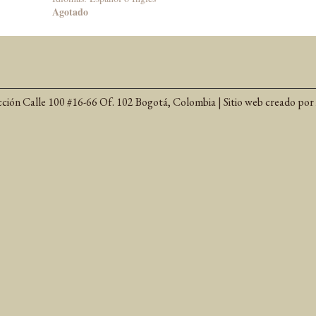
Agotado
cción Calle 100 #16-66 Of. 102 Bogotá, Colombia | Sitio web creado por