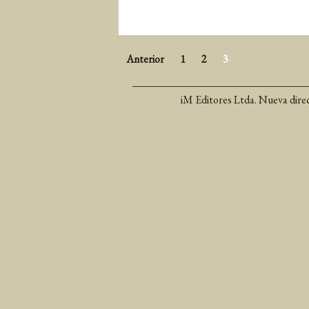
Anterior
1
2
3
iM Editores Ltda. Nueva dire