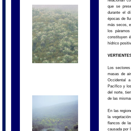
relacionan co
que se prese
durante el d
épocas de llu
más secos, el
los páramos
constituyen é
hídrico positi
VERTIENTE
Los sectores 
masas de aire
Occidental a
Pacífico y lo
del norte, ti
de las misma
En las regione
la vegetación
flancos de la
causada por la