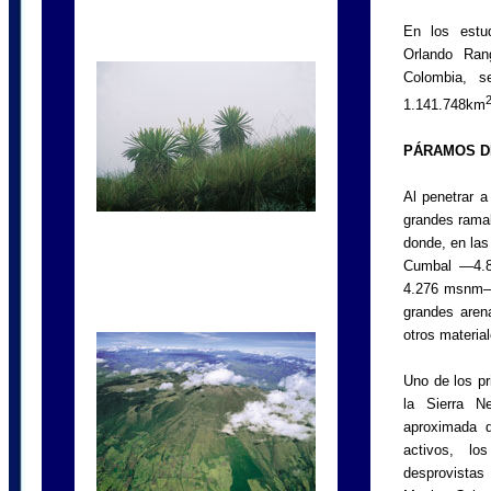
En los estu
Orlando Ran
Colombia, s
1.141.748km
PÁRAMOS DE
Al penetrar a
grandes ramal
donde, en la
Cumbal —4.
4.276 msnm—,
grandes aren
otros material
Uno de los pr
la Sierra N
aproximada 
activos, lo
desprovistas