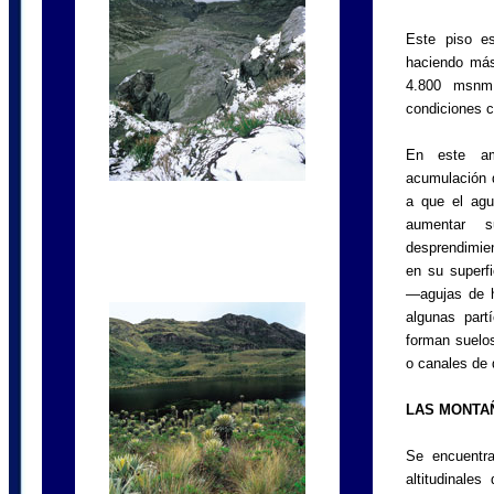
Este piso e
haciendo más 
4.800 msnm;
condiciones c
En este am
acumulación d
a que el agu
aumentar s
desprendimie
en su superfi
—agujas de h
algunas part
forman suelos
o canales de 
LAS MONTA
Se encuentr
altitudinales