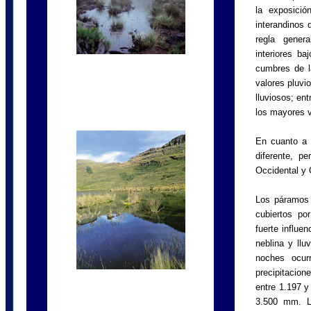
la exposició
interandinos 
regla genera
interiores b
cumbres de la
valores pluvi
lluviosos; ent
los mayores 
En cuanto a l
diferente, pe
Occidental y 
Los páramos 
cubiertos por
fuerte influe
neblina y llu
noches ocur
precipitacion
entre 1.197 y
3.500 mm. L