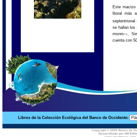
Este macizo 
litoral más 
septentriona
se hallan los
msnm—, Si
cuenta con 5
Libros de la Colección Ecológica del Banco de Occidente:
Premio Planeta Azul
Sitios relacionados
Copyright © 2009 Banco de O
Desarrollado por I/M Edit
www.imeditores.com