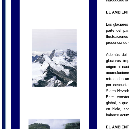
introducido la
EL AMBIENT
Los glaciares
parte del pá
fluctuacion
presencia de 
Además del p
glaciares im
origen al nac
acumulaciones
retroceden u
por casquete
Sierra Nevad
Este consta
global, a que
en hielo, so
balance acum
EL AMBIENT