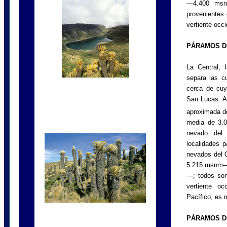
—4.400 msnm
provenientes 
vertiente occ
PÁRAMOS D
La Central, 
separa las c
cerca de cuy
San Lucas. A
aproximada d
media de 3.
nevado del
localidades 
nevados del
5.215 msnm—
—; todos son
vertiente oc
Pacífico, es 
PÁRAMOS D