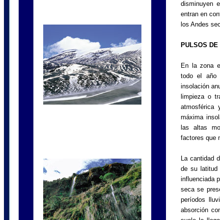
disminuyen e
entran en con
los Andes sec
PULSOS DE 
En la zona ec
todo el año 
insolación an
limpieza o t
atmosférica y
máxima insola
las altas mo
factores que 
La cantidad d
de su latitud
influenciada p
seca se prese
períodos lluv
absorción co