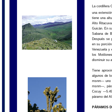
La cordillera
una extensió
tiene una al
Alto Ritacuv
Guicán. En su
Sabana de Bo
Después se pr
en su porción
Venezuela y e
los Motilon
disminuir su 
Tiene aproxi
algunos de l
msnm— uno d
msnm—, pára
Cocuy —5.4
páramo del 
PÁRAMOS D