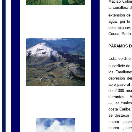
Macizo Colomb
la cordillera 
extensión de
agua, por lo 
colombiana»;
Cauca, Patía 
PÁRAMOS D
Esta cordill
superficie d
los Farallo
depresión d
abre paso al 
de 2.000 msn
serranías —A
—, las cuales
costa Caribe.
se destacan
msnm—, cerr
msnm—, cerro