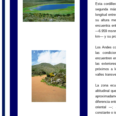
Esta cordille
segunda más
longitud entr
su altura m
encuentra en
—6.959 msnm—
km— y su pro
Los Andes co
las condici
encuentren en
las exterior
próximos a l
valles transv
La zona ecua
altitudinal q
aproximadamen
diferencia ent
oriental —;
constante o i