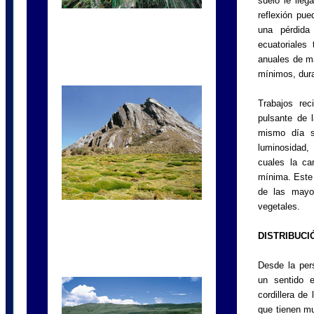
suelo le lleg
reflexión pu
una pérdida
ecuatoriales 
anuales de ma
mínimos, dura
Trabajos rec
pulsante de l
mismo día s
luminosidad
cuales la ca
mínima. Este 
de las mayor
vegetales.
DISTRIBUCI
Desde la per
un sentido e
cordillera de
que tienen mu