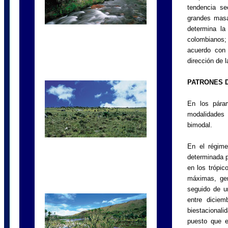
tendencia se
grandes masa
determina la
colombianos;
acuerdo con 
dirección de
PATRONES D
En los pára
modalidades 
bimodal.
En el régime
determinada p
en los trópic
máximas, gen
seguido de u
entre dicie
biestacional
puesto que e