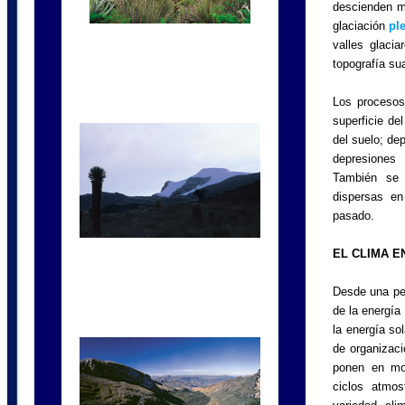
descienden m
glaciación
pl
valles glaci
topografía su
Los procesos
superficie de
del suelo; de
depresiones
También se 
dispersas en
pasado.
EL CLIMA 
Desde una per
de la energía
la energía so
de organizaci
ponen en mo
ciclos atmos