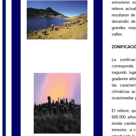
estuvieron o
relieve actu
resultaron de
desarrollo d
grandes masa
valles.
ZONIFICAC
La zonifica
corresponde,
segundo luga
gradiente alti
las caracter
climáticas ac
ocasionadas p
El relieve, 
600.000 años
tenido cambio
terrestre, a 