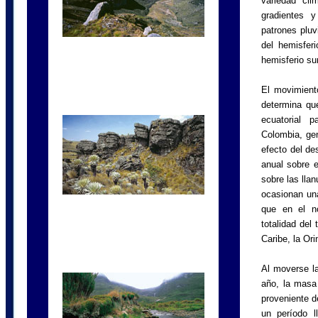
variedad cli
gradientes y 
patrones pluv
del hemisfer
hemisferio sur
El movimient
determina que
ecuatorial 
Colombia, gen
efecto del de
anual sobre e
sobre las lla
ocasionan una
que en el n
totalidad del 
Caribe, la Or
Al moverse l
año, la masa 
proveniente d
un período l