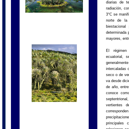
diarias de t
radiación, c
3°C se manifie
norte de la
biestacional
determinada p
mayores, entr
El régimen 
ecuatorial, 
generalment
intercaladas 
seco o de ver
va desde dici
de año, entre
conoce como
septentrional
vertientes d
correspond
precipitacion
principales