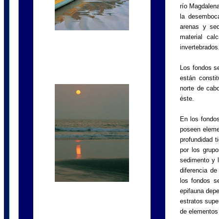
río Magdalen
la desemboca
arenas y se
material cal
invertebrados
Los fondos se
están constit
norte de cabo
éste.
En los fondos
poseen elemen
profundidad t
por los grup
sedimento y l
diferencia de
los fondos s
epifauna depe
estratos supe
de elementos