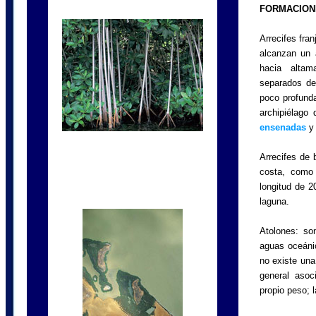
FORMACION
Arrecifes fran
alcanzan un a
hacia altam
separados de
poco profunda
archipiélago
ensenadas
y 
Arrecifes de 
costa, como
longitud de 2
laguna.
Atolones: so
aguas oceánic
no existe una
general asoc
propio peso; 