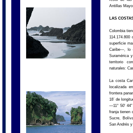
Antillas Mayo
LAS COSTA
Colombia tien
114.174.800 
superficie ma
Caribe—, lo 
Suramérica y
territorio c
naturales: Ca
La costa Car
localizada e
frontera pana
18´ de longit
—11° 50' 44'’
franja tienen
Sucre, Bolíva
San Andrés y