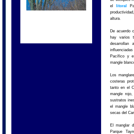
el
litoral
Pac
productivida
altura.
De acuerdo c
hay varios 
desarrollan
influenciadas
Pacífico y e
mangle blanc
Los manglare
costeras pro
tanto en el 
mangle rojo,
sustratos ine
el mangle b
secas del Car
El manglar d
Parque Tayr