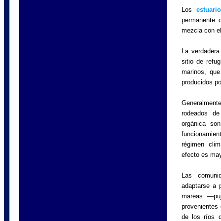
Los
estuari
permanente c
mezcla con el
La verdadera
sitio de refu
marinos, que 
producidos po
Generalmente
rodeados de
orgánica so
funcionamient
régimen clim
efecto es may
Las comunid
adaptarse a 
mareas —puj
provenientes 
de los ríos 