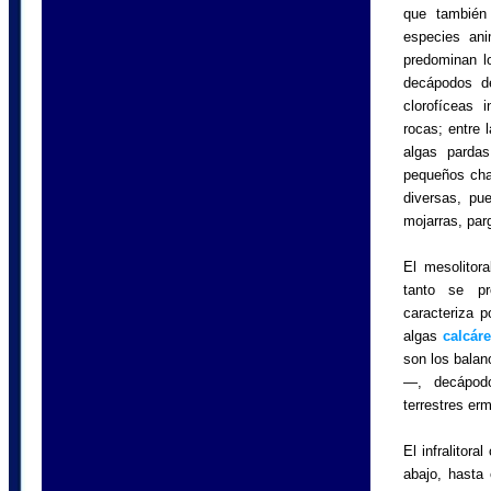
que también
especies ani
predominan l
decápodos de
clorofíceas 
rocas; entre 
algas parda
pequeños ch
diversas, pu
mojarras, par
El mesolitor
tanto se pr
caracteriza p
algas
calcár
son los bala
—, decápodo
terrestres er
El infralitor
abajo, hasta