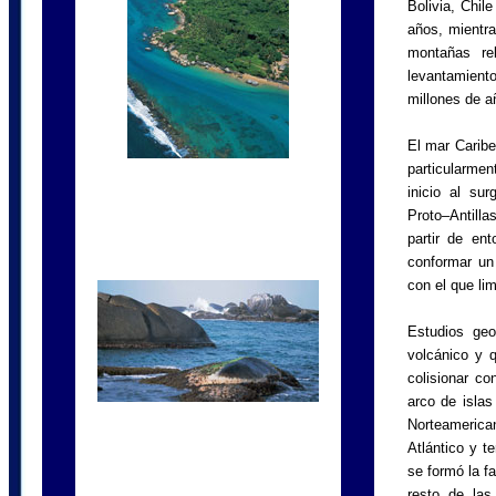
Bolivia, Chil
años, mientra
montañas re
levantamient
millones de a
El mar Caribe
particularmen
inicio al su
Proto–Antilla
partir de en
conformar un 
con el que li
Estudios geo
volcánico y 
colisionar co
arco de islas
Norteamerica
Atlántico y t
se formó la f
resto de las