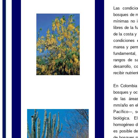
Las condicio
bosques de m
mínimas no in
libres de la 
de la costa y
condiciones 
marea y perm
fundamental,
rangos de sa
desarrollo, 
recibir nutrie
En Colombia
bosques y ocu
de las área
mm/año en e
Pacífico—, s
biológica. 
homogéneo deb
es posible de
de bosques mi