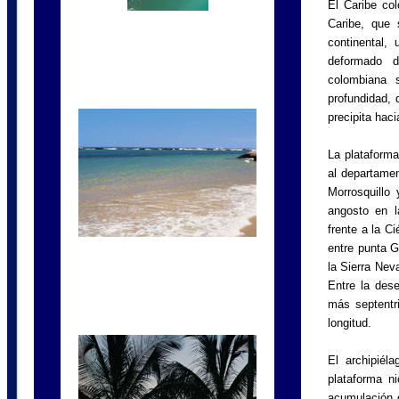
El Caribe col
Caribe, que 
continental,
deformado d
colombiana 
profundidad, 
precipita hac
La plataforma
al departamen
Morrosquillo
angosto en 
frente a la C
entre punta G
la Sierra Nev
Entre la dese
más septentr
longitud.
El archipiél
plataforma n
acumulación d