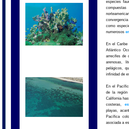
especies faun
compuestas 
norteameric
convergencia
como especi
numerosos
e
En el Caribe
Atlántico Oc
arrecifes de 
arenosas, li
pelágicos, q
infinidad de e
En el Pacífi
de la región
California ha
costeras,
es
playas, acan
Pacífica col
asociada a e