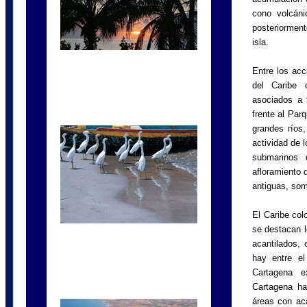
cono volcáni
posteriorment
isla.
Entre los ac
del Caribe 
asociados a 
frente al Par
grandes ríos
actividad de 
submarinos 
afloramiento 
antiguas, som
El Caribe col
se destacan l
acantilados,
hay entre el
Cartagena e
Cartagena ha
áreas con aca