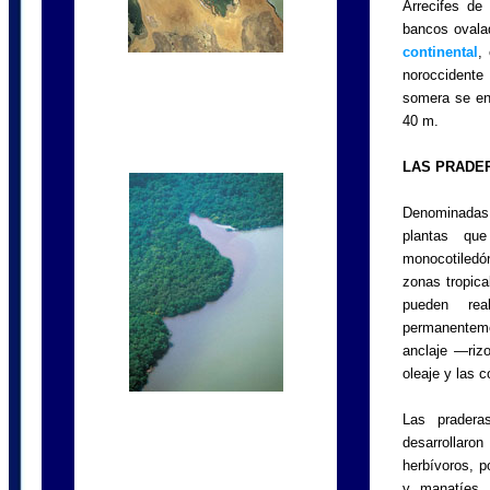
Arrecifes de
bancos ovala
continental
,
noroccidente
somera se en
40 m.
LAS PRADE
Denominadas 
plantas qu
monocotiledó
zonas tropica
pueden rea
permanenteme
anclaje —riz
oleaje y las c
Las pradera
desarrollar
herbívoros, po
y manatíes.