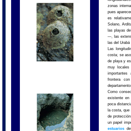
zonas interna
pues aparecen
es relativam
Solano, Ardi
las playas d
—, las exten
las del Urabá
Las longitudi
costa; se aso
de playa y es
muy locales
importantes
frontera co
departamento
Como consecu
existente en
poca distanci
la costa, que
de protección
un papel impo
estuarios
del