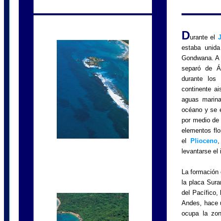
D
urante el
estaba unida
Gondwana. A
separó de Á
durante los
continente ai
aguas marina
océano y se e
por medio de 
elementos flo
el
Plioceno
levantarse el
La formación 
la placa Sura
del Pacífico, 
Andes, hace u
ocupa la zon