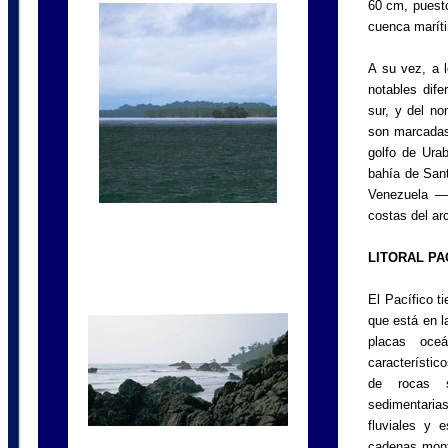
60 cm, puest
cuenca marít
A su vez, a l
notables dife
sur, y del no
son marcadas 
golfo de Urab
bahía de Sant
Venezuela —a
costas del ar
LITORAL PA
El Pacífico t
que está en l
placas oce
característico
de rocas se
sedimentarias
fluviales y e
cadenas mont