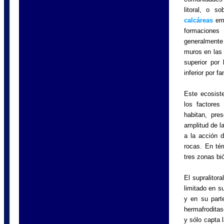
litoral, o s
calcáreas
eme
formacione
generalmente
muros en las 
superior por 
inferior por f
Este ecosist
los factores
habitan, pre
amplitud de l
a la acción d
rocas. En té
tres zonas biót
El supralitora
limitado en su
y en su parte
hermafroditas
y sólo capta 