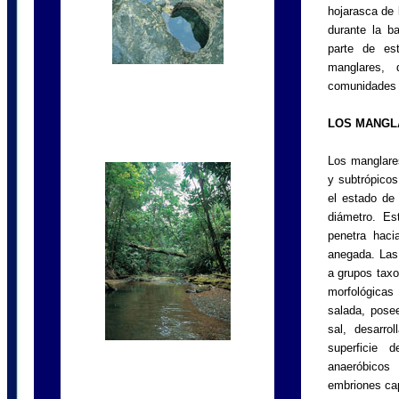
hojarasca de 
durante la b
parte de es
manglares, 
comunidades q
LOS MANGL
Los manglare
y subtrópicos
el estado de
diámetro. Es
penetra haci
anegada. Las 
a grupos taxo
morfológicas 
salada, pose
sal, desarro
superficie 
anaeróbicos
embriones cap