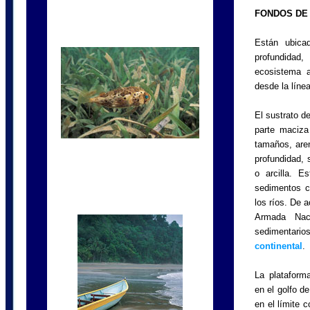
FONDOS DE
Están ubica
profundidad,
ecosistema 
desde la líne
El sustrato d
parte maciza
tamaños, aren
profundidad, 
o arcilla. E
sedimentos c
los ríos. De 
Armada Nac
sedimentari
continental
.
La plataform
en el golfo d
en el límite 