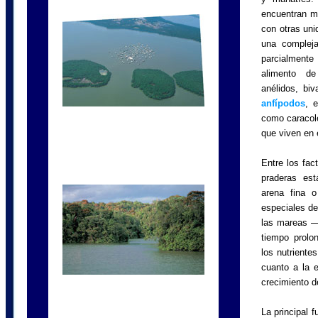
encuentran mu
con otras uni
una compleja
parcialment
alimento d
anélidos, bi
anfípodos
, 
como caracole
que viven en
Entre los fact
praderas est
arena fina 
especiales de
las mareas —
tiempo prolo
los nutriente
cuanto a la e
crecimiento d
La principal 