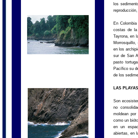
los sediment
reproducción,
En Colombia 
costas de la
Tayrona, en l
Morrosquillo,
en los archip
sur de San A
pasto tortug
Pacífico su d
de los sedime
LAS PLAYA
Son ecosiste
no consolid
moldean por 
como un biót
en un espac
abiertas, en 