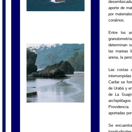
desembocadur
aporte de mate
por materiale
coralinos.
Entre los a
granulometría,
determinan su
las mareas l
arena, la pend
Las costas 
interrumpida
Caribe se for
de Urabá y en
de La Guajir
archipiélag
Providencia.
aportadas por 
Se encuentr
longitudinal