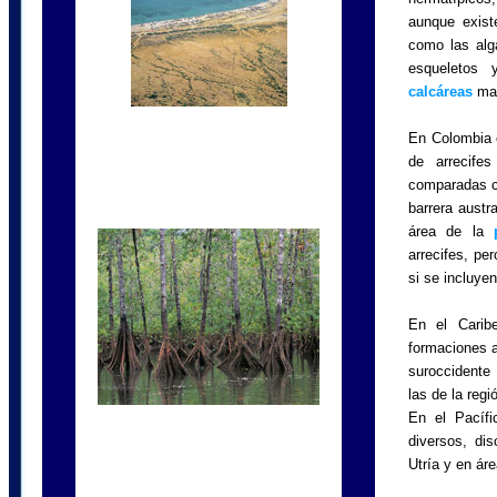
aunque exist
como las alga
esqueletos 
calcáreas
mas
En Colombia e
de arrecife
comparadas co
barrera austr
área de la
arrecifes, pe
si se incluyen
En el Carib
formaciones a
suroccidente 
las de la regi
En el Pacífi
diversos, di
Utría y en ár