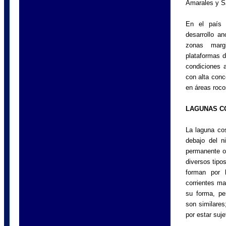
Amarales y S
En el país 
desarrollo a
zonas marg
plataformas d
condiciones 
con alta conc
en áreas roco
LAGUNAS C
La laguna co
debajo del n
permanente o 
diversos tipo
forman por 
corrientes ma
su forma, per
son similares
por estar suje