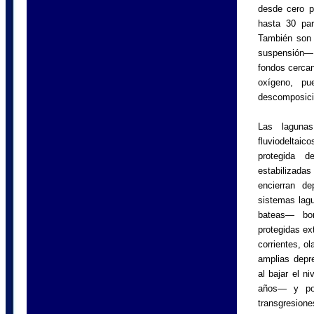
desde cero p
hasta 30 par
También son 
suspensión—,
fondos cerca
oxígeno, pu
descomposici
Las laguna
fluviodeltaic
protegida d
estabilizada
encierran de
sistemas lag
bateas— bor
protegidas ex
corrientes, o
amplias depr
al bajar el n
años— y pos
transgresio