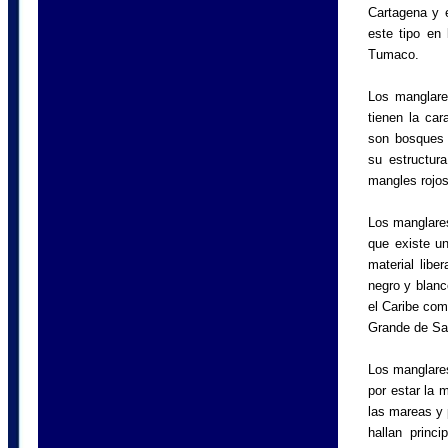
Cartagena y e
este tipo en
Tumaco.
Los manglare
tienen la car
son bosques 
su estructur
mangles rojos
Los manglares
que existe un
material lib
negro y blanc
el Caribe com
Grande de Sa
Los manglares
por estar la 
las mareas y 
hallan princ