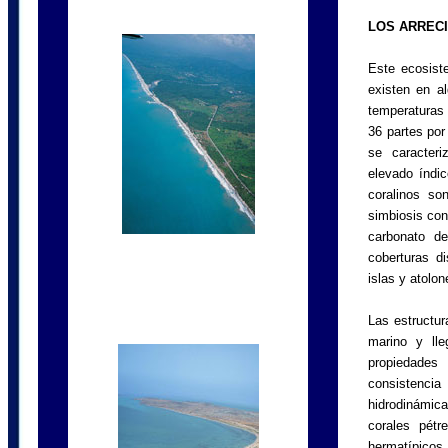
LOS ARREC
Este ecosist
existen en a
temperaturas 
36 partes por
se caracteri
elevado índic
coralinos so
simbiosis con
carbonato de
coberturas d
islas y atolon
Las estructur
marino y lle
propiedades
consistencia 
hidrodinámica
corales pétr
hermatípicos,