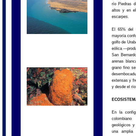
río Piedras 
altos y en e
escarpes.
El 65% del
mayoría confo
golfo de Urab
eólica —produ
San Bernardo
arenas blanc
grano fino s
desembocadur
extensas y fr
y desde el río
ECOSISTEM
En la configu
colombiano 
geológicos y
una amplia 