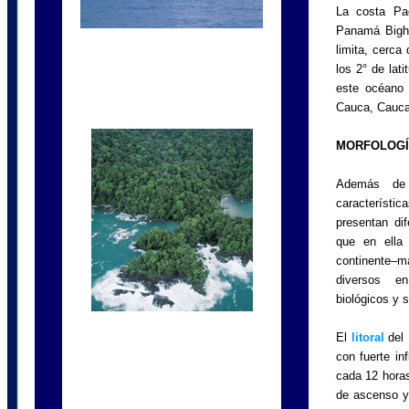
La costa Pac
Panamá Bight
limita, cerca
los 2° de lat
este océano 
Cauca, Cauca,
MORFOLOGÍA
Además de 
característic
presentan di
que en ella 
continente–m
diversos en
biológicos y 
El
litoral
del 
con fuerte in
cada 12 horas
de ascenso y