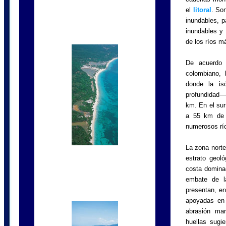
el
litoral
. Son
inundables, p
inundables y 
de los ríos m
De acuerdo 
colombiano,
donde la is
profundidad—
km. En el sur
a 55 km de 
numerosos rí
La zona norte
estrato geol
costa dominad
embate de l
presentan, en
apoyadas en 
abrasión mar
huellas sugi