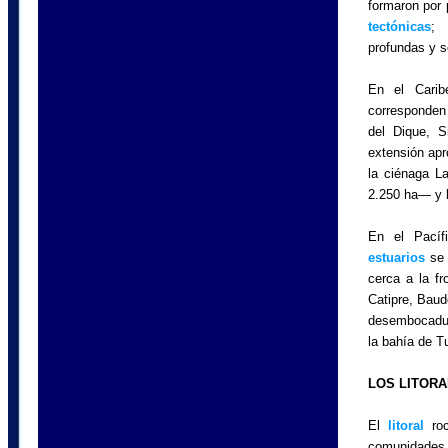
formaron por 
tectónicas
; 
profundas y 
En el Carib
corresponden
del Dique, S
extensión apr
la ciénaga 
2.250 ha— y 
En el Pacífi
estuarios
se 
cerca a la f
Catipre, Baud
desembocadur
la bahía de 
LOS LITOR
El
litoral
roc
comunidades 