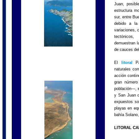
Juan, posibl
estructura mo
sur, entre Bu
debido a la 
variaciones, 
tectónicos,
demuestran la
de cauces del
El
litoral
Pac
naturales co
acción contin
gran número
población—, e
y San Juan d
expuestos son
playas en equ
bahía Solano
LITORAL CA